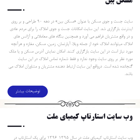
مسكن بين
سايت جست و جوي مسكن با عنوان «مسكن بين» در دهه 90 طراحي و بر روي
اينترنت بارگزاري شد. اين سايت امكانات جست و جوي املاك را براي مردم عادي
و در واقع مشتريان فراهم مي آورد و همچنين بنگاه هاي معاملاتي و آژانس هاي
املاك ميتوانند املاك خود از جمله ويلا، آپارتمان، زمين، مسكن، مغازه و هرآنچه
مورد نياز است در اين سايت بارگزاري كنند. امكان نمايش آدرس مسكن و يا ملك
مورد نظر بر روي سايت وجود ندارد و فقط شماره تماس املاك در اين سايت
گنجانده شده است. درواقع اين سايت ارتباط دهنده مشتريان و مشاوران املاك مي
باشد.
توضیحات بیشتر
وب سايت استارتاپ كيمياي ملت
وب سايت استارتاپ كيمياي ملت در سال 1395-1396 براي يك استارتاپ در