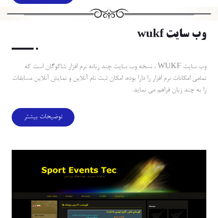
وب سايت wukf
وب سايت WUKF ، نسخه وب سايت چند زبانه نرم افزار شاكوگان است كه
تمامي امكانات نرم افزار را دارا بوده، امكان ثبت نام آنلاين و نمايش آنلاين مسابقات
را به چند زبان فراهم مي نمايد.
توضیحات بیشتر