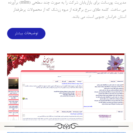
مديريت پورسانت براي بازاريابان شركت را به صورت چند سطحي (mlm) برآورده
مي ساخت. كلمه طلاي سرخ برگرفته از ميوه زرشك كه از محصولات پرطرفدار
استان خراسان جنوبي است، مي باشد.
توضیحات بیشتر