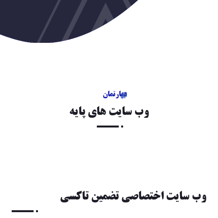
دپارتمان
وب سايت هاي پايه
-
وب سايت اختصاصي تضمين تاكسي