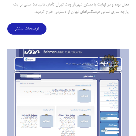
فعال بوده و در نهايت با دستور شهردار وقت تهران (آقاي قاليباف) مبني بر يك
پارچه سازي تمامي فرهنگسراهاي تهران از دسترس خارج گرديد.
توضیحات بیشتر