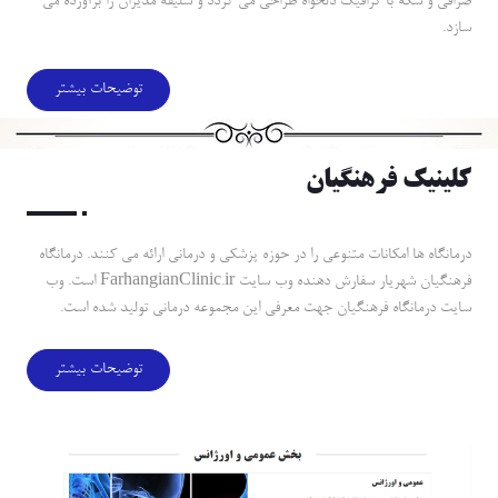
صرافي و سكه با گرافيك دلخواه طراحي مي گردد و سليقه مديران را برآورده مي
سازد.
توضیحات بیشتر
كلينيك فرهنگيان
درمانگاه ها امكانات متنوعي را در حوزه پزشكي و درماني ارائه مي كنند. درمانگاه
فرهنگيان شهريار سفارش دهنده وب سايت FarhangianClinic.ir است. وب
سايت درمانگاه فرهنگيان جهت معرفي اين مجموعه درماني توليد شده است.
توضیحات بیشتر