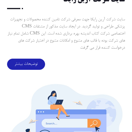
سايت شركت آرين رايكا
سايت شركت آرين رايكا جهت معرفي شركت تامين كننده محصولات و نجهيزات
پزشكي طراحي و توليد گرديد. در ايجاد سايت مذكور از مشتقات CMS
اختصاصي شركت كتاب انديشه بهره برداري شده است. اين CMS شامل تمام نياز
هاي شركت بوده با قالب هاي متنوع و امكانات متنوع در اختيار شركت هاي
درخواست كننده قرار مي گرفت
توضیحات بیشتر