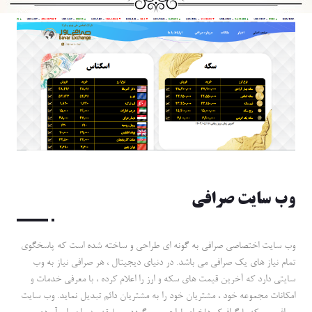
وب سايت صرافي
وب سايت اختصاصي صرافي به گونه اي طراحي و ساخته شده است كه پاسخگوي
تمام نياز هاي يك صرافي مي باشد. در دنياي ديجيتال ، هر صرافي نياز به وب
سايتي دارد كه آخرين قيمت هاي سكه و ارز را اعلام كرده ، با معرفي خدمات و
امكانات مجموعه خود ، مشتريان خود را به مشتريان دائم تبديل نمايد. وب سايت