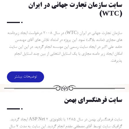
سايت سازمان تجارت جهاني در ايران
(WTC)
سازمان تجارت جهاني در ايران (WTC) در سال 2008 درخواست ايجاد زيردامنه
هاي مجازي (مانند بلاگ) نمود. اين پروژه در امتداد تلاش هاي آقاي مهندس
حامد علي اكبر در ايجاد سايت رسمي اين موسسه انجام گرديد. در اين اين سايت
امكان ايجاد زير دامنه مجازي با يك استايل انتخابي از بين چند استايل انجام
پذيرفت.
توضیحات بیشتر
سايت فرهنگسراي بهمن
سايت فرهنگسراي بهمن در سال 1385 با تكلونوژي ASP.Net 2 ايجاد گرديد.
گرافيك سايت توسط آقاي مصطفي مقدم انجام گرديد. اين سايت به مدت 7 سال