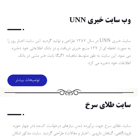
وب سايت خبري UNN
سايت خبري UNN در سال 1387 طراحي و توليد گرديد .اين سايت اخبار روز را
به صورت لحظه اي از 137 منبع خبري دريافت و در بانك اطلاعاتي خود ذخيره
مي نمود. اين سايت به طور متوسط ماهيانه 1گيگا بايت خبر متني در بانك
اطلاعات خود ذخيره مي كرد.
توضیحات بیشتر
سايت طلاي سرخ
سايت طلاي سرخ جهت برآورده شدن نيازهاي درخواست كننده (در چهار حوزه
فروشگاهي، گياهان دارويي ، اخبار و مقالات) طراحي گرديد. سايت مذكور امكان