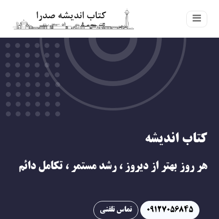
كتاب انديشه
هر روز بهتر از ديروز ، رشد مستمر ، تكامل دائم
09127056845
تماس تلفنی