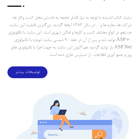
سايت كتاب انديشه با توجه به نياز افشار جامعه به دانستن محل كسب وكار ها،
شركت ها، مغازه ها و ... در سال 1383 ايجاد گرديد. بزرگترين قابليت اين سايت
جستجو در انواع مختلف كسب و كارها و اماكن شهري است. اين سايت با تكلونوژي
ASP 60 توليد شد و پس از آن در دهه 90 شمسي سايت دوباره با تكنولوژي
ASP.Net باز توليد گرديد. هم اكنون اين سايت به جهت اجرا با تكنولوژي هاي
روز و جمع آوري اطلاعات ، از دسترس خارج شده است.
توضیحات بیشتر