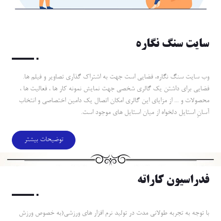
سايت سنگ نگاره
وب سايت سنگ نگاره، فضايي است جهت به اشتراك گذاري تصاوير و فيلم ها.
فضايي براي داشتن يك گالري شخصي جهت نمايش نمونه كار ها ، فعاليت ها ،
محصولات و ... از مزاياي اين گالري امكان اتصال يك دامين اختصاصي و انتخاب
آسانِ استايل دلخواه از ميان استايل هاي موجود است.
توضیحات بیشتر
فدراسيون كاراته
با توجه به تجربه طولاني مدت در توليد نرم افزار هاي ورزشي(به خصوص ورزش