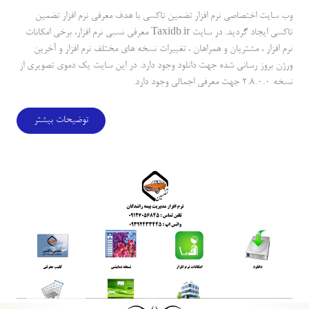
وب سايت اختصاصي نرم افزار تضمين تاكسي با هدف معرفي نرم افزار تضمين
تاكسي ايجاد گرديد. در سايت Taxidb.ir معرفي نسبي نرم افزار، برخي امكانات
نرم افزار ، مشتريان و همراهان ، تغييرات نسخه هاي مختلف نرم افزار و آخرين
ورژن بروز رساني شده جهت دانلود وجود دارد. در اين سايت يك دموي تصويري از
نسخه ۲.۸.۰.۰ جهت معرفي اجمالي وجود دارد.
توضیحات بیشتر