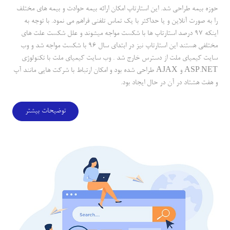
حوزه بيمه طراحي شد. اين استارتاپ امكان ارائه بيمه حوادث و بيمه هاي مختلف
را به صورت آنلاين و يا حداكثر با يك تماس تلفني فراهم مي نمود. با توجه به
اينكه 97 درصد استارتاپ ها با شكست مواجه ميشوند و علل شكست علت هاي
مختلفي هستند اين استارتاپ نيز در ابتداي سال 96 با شكست مواجه شد و وب
سايت كيمياي ملت از دسترس خارج شد . وب سايت كيمياي ملت با تكنولوژي
ASP.NET و AJAX طراحي شده بود و امكان ارتباط با شركت هايي مانند آپ
و هفت هشتاد در آن در حال ايجاد بود.
توضیحات بیشتر