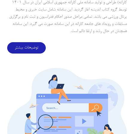
كاراته) طراحي و توليد سامانه ملي كاراته جمهوري اسلامي ايران در سال 1401
توسط گروه كتاب انديشه اغاز گرديد. اين سامانه شامل سايت خبري و محيط
پرتال ورزشي مي باشد. تمامي مراحل صدور احكام فدراسيون و ثبت نام و برگزاري
مسابقات و رويداد هاي جامعه كاراته در اين سامانه صورت مي گيرد. اين سامانه
همچنان در حال رشد و ارتقا دائم است.
توضیحات بیشتر