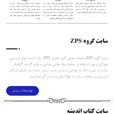
سايت گروه ZPS
سايت گروه ZPS با هدف معرفي گروه تجاري ZPS ، وارد كننده انواع شيميايي
خوراكي و مورد استفاده در صنعت مواد غذايي طراحي و توليد گرديد. گرافيك
سايت به صورت لايه باز طراحي و تبديل به وب سايت شده است. اجراي حركات
انيميشن در صفحات سايت با جاوا اسكريپت ميسر گرديده است.
توضیحات بیشتر
سايت كتاب انديشه