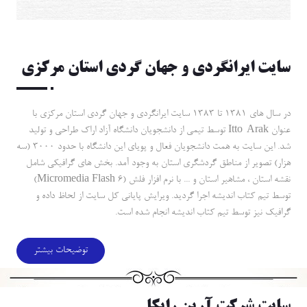
سايت ايرانگردي و جهان گردي استان مركزي
در سال هاي 1381 تا 1383 سايت ايرانگردي و جهان گردي استان مركزي با
عنوان Itto-Arak توسط تيمي از دانشجويان دانشگاه آزاد اراك طراحي و توليد
شد. اين سايت به همت دانشجويان فعال و پوياي اين دانشگاه با حدود 3000 (سه
هزار) تصوير از مناطق گردشگري استان به وجود آمد. بخش هاي گرافيكي شامل
نقشه استان ، مشاهير استان و ... با نرم افزار فلش (Micromedia Flash 6)
توسط تيم كتاب انديشه اجرا گرديد. ويرايش پاياني كل سايت از لحاظ داده و
گرافيك نيز توسط تيم كتاب انديشه انجام شده است.
توضیحات بیشتر